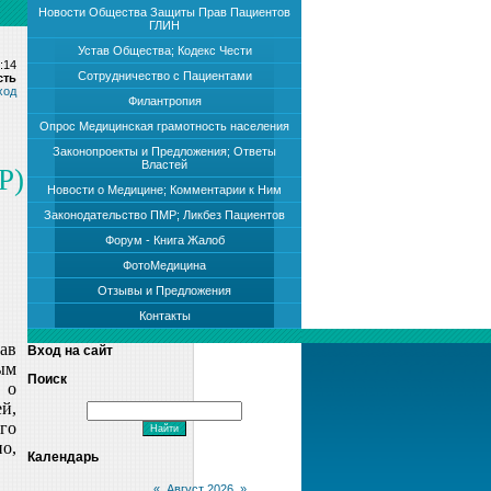
Новости Общества Защиты Прав Пациентов
ГЛИН
Устав Общества; Кодекс Чести
:14
Сотрудничество с Пациентами
сть
ход
Филантропия
Опрос Медицинская грамотность населения
Законопроекты и Предложения; Ответы
Властей
Р)
Новости о Медицине; Комментарии к Ним
Законодательство ПМР; Ликбез Пациентов
Форум - Книга Жалоб
ФотоМедицина
Отзывы и Предложения
Контакты
ав
Вход на сайт
ым
Поиск
 о
ей,
его
о,
Календарь
«
Август 2026
»