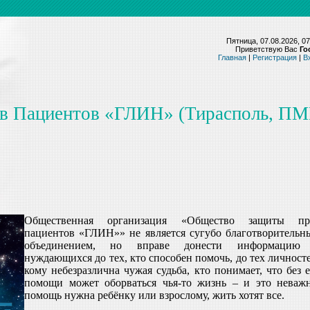
Пятница, 07.08.2026, 07
Приветствую Вас
Го
Главная
|
Регистрация
|
В
в Пациентов «ГЛИН» (Тирасполь, ПМ
Общественная организация «Общество защиты пр
пациентов «ГЛИН»» не является сугубо благотворительн
объединением, но вправе донести информацию
нуждающихся до тех, кто способен помочь, до тех личност
кому небезразлична чужая судьба, кто понимает, что без 
помощи может оборваться чья-то жизнь – и это неважн
помощь нужна ребёнку или взрослому, жить хотят все.